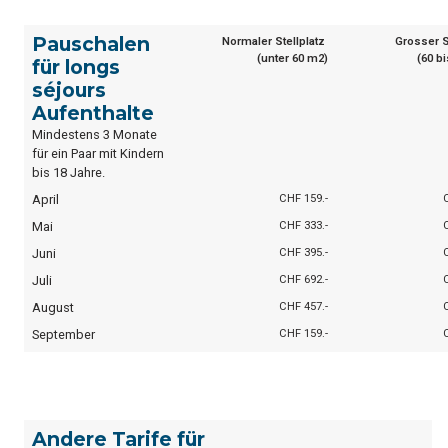
Pauschalen
Normaler Stellplatz
Grosser S
(unter 60 m2)
(60 b
für longs
séjours
Aufenthalte
Mindestens 3 Monate
für ein Paar mit Kindern
bis 18 Jahre.
April
CHF 159.-
Mai
CHF 333.-
Juni
CHF 395.-
Juli
CHF 692.-
August
CHF 457.-
September
CHF 159.-
Andere Tarife für