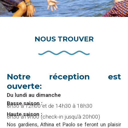
NOUS TROUVER
Notre réception est
ouverte:
Du lundi au dimanche
Basse saison :
8h30 à 12h00 et de 14h30 à 18h30
Haute saison :
8h30 à19h00 (check-in jusqu'à 20h00)
Nos gardiens, Athina et Paolo se feront un plaisir