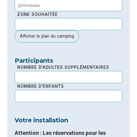
MM
JJ
slash
slash
ZONE SOUHAITÉE
AAAA
MM
slash
AAAA
Afficher le plan du camping
Participants
NOMBRE D'ADULTES SUPPLÉMENTAIRES
NOMBRE D'ENFANTS
Votre installation
Attention : Les réservations pour les