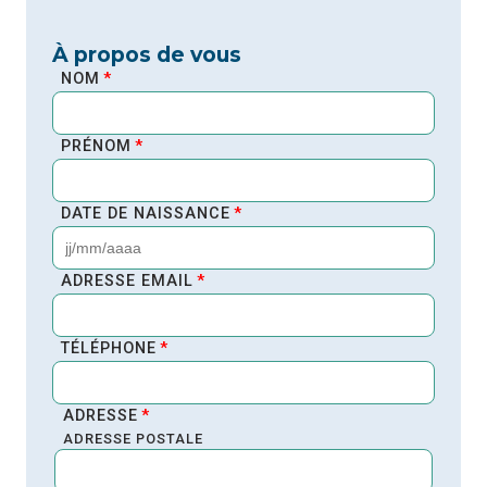
À propos de vous
NOM
*
PRÉNOM
*
DATE DE NAISSANCE
*
JJ
slash
ADRESSE EMAIL
*
MM
slash
TÉLÉPHONE
*
AAAA
ADRESSE
*
ADRESSE POSTALE